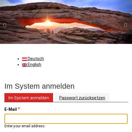
P
N
Direkt
zum
r
e
Inhalt
e
x
v
t
i
o
u
Deutsch
s
English
Im System anmelden
Im System anmelden
Passwort zurücksetzen
Primäre
Reiter
E-Mail
Enter your email address.